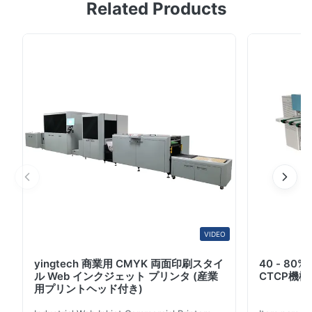
Related Products
月の 商標:Yintech 露出エネルギー:50~70mj/Cm2 棚の時
間:18 Monthes 決断:200lpiの1~99% スペクトル感
度:830nm HSコード:3701302400 タイプ:CTPの版 起源:
中国（本土） 使用法:オフセット印刷、デジタル印刷 最高
の幅:1360 成長の時間:25+/-5sec 様式:肯定的 材料:アル
ミニウム 色:青い 成長の温度:23+/-2程度 指定:0.15mm
100pcs/box;0.25mm 50pcs/box;0.30mm 50pcs モデル
NO:FP-100 ゲージ:0...
VIDEO
yingtech 商業用 CMYK 両面印刷スタイ
40 - 8
ル Web インクジェット プリンタ (産業
CTCP機
用プリントヘッド付き)