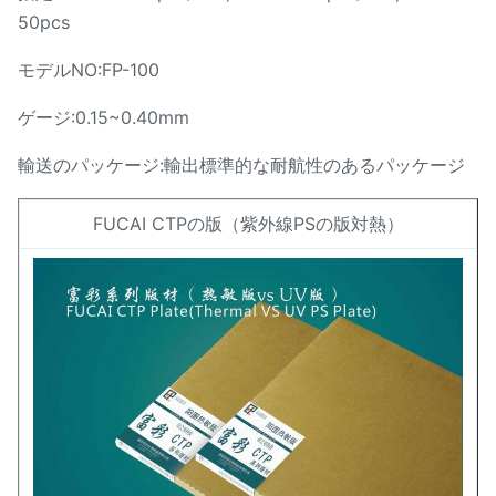
50pcs
モデルNO:FP-100
ゲージ:0.15~0.40mm
輸送のパッケージ:輸出標準的な耐航性のあるパッケージ
FUCAI CTPの版（紫外線PSの版対熱）