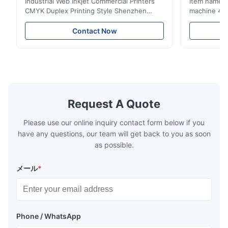
Industrial Web Inkjet Commercial Printers
Item name :
CMYK Duplex Printing Style Shenzhen
machine 4-
Yintech Co.,LTD is a modern high-tech
max format
enterprise specialized in pre-press plate
Yintech ctp
Contact Now
making equipment, integrating design, R&D,
choose us? 
manufacturing and sales services. Our main
advantages,
products are included: Automatic / Semi-
advantages,
Auto thermal or UV plate making machine
1.Autofocus
Large format thermal or UV plate making
we adopted 
machine Very large format (VLF) thermal or
technology.
UV plate making machine Flexo plate
more flexibl
Request A Quote
making machine Monochrome / Dual
more satura
deform or pl
Please use our online inquiry contact form below if you
have any questions, our team will get back to you as soon
as possible.
メール
*
Phone / WhatsApp