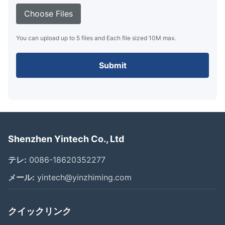
Choose Files
You can upload up to 5 files and Each file sized 10M max.
Submit
Shenzhen Yintech Co., Ltd
テレ:
0086-18620352277
メール:
yintech@yinzhiming.com
クイックリンク