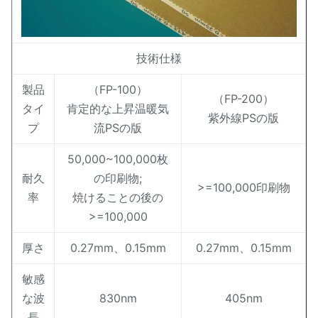
技術仕様
製品
（FP-100）
（FP-200）
タイ
肯定的な上昇温暖気
紫外線PSの版
プ
流PSの版
50,000~100,000枚
耐久
の印刷物;
>=100,000印刷物
率
焼けることの後の
>=100,000
厚さ
0.27mm、0.15mm
0.27mm、0.15mm
敏感
な波
830nm
405nm
長