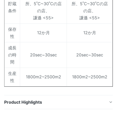
貯蔵
所、5˚C~30˚Cの店
所、5˚C~30˚Cの店
条件
の店、
の店、
謙遜 <55>
謙遜 <55>
保存
12か月
12か月
性
成長
の時
20sec~30sec
20sec~30sec
間
生産
1800m2~2500m2
1800m2~2500m2
性
Product Highlights
耐久CTPの熱版アルミニウム材料200LPIの決断生命12か