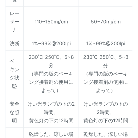
レー
ザー
110~150mj/cm
50~70mj/cm
力
決断
1%~99%@200lpi
1%~99%@200lpi
230˚C-250˚C、5~8
230˚C-250˚C、5~8
ベー
分
分
キン
（専門の版のベーキ
（専門の版のベーキ
グ状
ング接着剤の使用に
ング接着剤の使用に
態
よって）
よって）
安全
けい光ランプの下の2
けい光ランプの下の
な照
時間、
2時間、
明
黄色灯の下の12時間
黄色灯の下の12時間
乾燥した、涼しい場
乾燥した、涼しい場