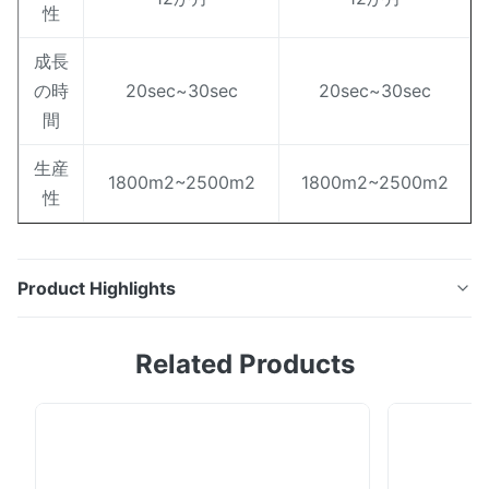
性
成長
の時
20sec~30sec
20sec~30sec
間
生産
1800m2~2500m2
1800m2~2500m2
性
Product Highlights
項目名前: 肯定的な上昇温暖気流ctpの版830nm 200LPI
Related Products
のアルミニウム基質は100,000の印象まで長さを動かしま
す ゲージ:0.15~0.40mm HSコード:3701302400 棚の時
間:18 Monthes 最高の幅:1360 起源:中国（本土） モデル
NO:FP-200 輸送のパッケージ:輸出標準的な耐航性のある
パッケージ 成長の温度:23+/-2程度 スペクトル感