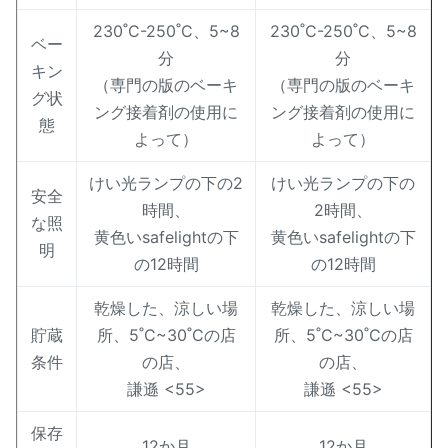
230˚C-250˚C、5~8
230˚C-250˚C、5~8
ベー
分
分
キン
（専門の版のベーキ
（専門の版のベーキ
グ状
ング接着剤の使用に
ング接着剤の使用に
態
よって）
よって）
けい光ランプの下の2
けい光ランプの下の
安全
時間、
2時間、
な照
黄色いsafelightの下
黄色いsafelightの下
明
の12時間
の12時間
乾燥した、涼しい場
乾燥した、涼しい場
貯蔵
所、5˚C~30˚Cの店
所、5˚C~30˚Cの店
条件
の店、
の店、
謙遜 <55>
謙遜 <55>
保存
12か月
12か月