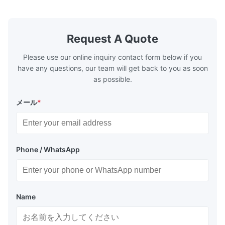
Auto thermal or UV plate making machine
1.Autofocus
Large format thermal or UV plate making
we adopted 
machine Very large format (VLF) thermal or
technology.
UV plate making machine Flexo plate
more flexibl
Request A Quote
making machine Monochrome / Dual
more satura
deform or pl
Please use our online inquiry contact form below if you
have any questions, our team will get back to you as soon
as possible.
メール
*
Phone / WhatsApp
Name