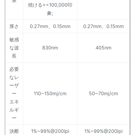
率
焼ける>=100,000印
象;
厚さ
0.27mm、0.15mm
0.27mm、0.15mm
敏感
な波
830nm
405nm
長
必要
なレ
ーザ
ー
110~150mj/cm
50~70mj/cm
エネ
ルギ
ー
決断
1%~99%@200lpi
1%~99%@200lpi