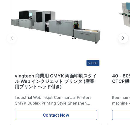
度:405nm 決断:200lpiの1~99% 露出エネルギ
ー:50~70mj/Cm2 指定:0.15mm 100pcs/box;0.25mm
50pcs/box;0.30mm 50pcs 材料:アルミニウム タ...
VIDEO
yingtech 商業用 CMYK 両面印刷スタイ
40 - 8
ル Web インクジェット プリンタ (産業
CTCP機
用プリントヘッド付き)
Industrial Web Inkjet Commercial Printers
Item name :
CMYK Duplex Printing Style Shenzhen
machine 4-
Yintech Co.,LTD is a modern high-tech
max format
enterprise specialized in pre-press plate
Yintech ctp
Contact Now
making equipment, integrating design, R&D,
choose us? 
manufacturing and sales services. Our main
advantages,
products are included: Automatic / Semi-
advantages,