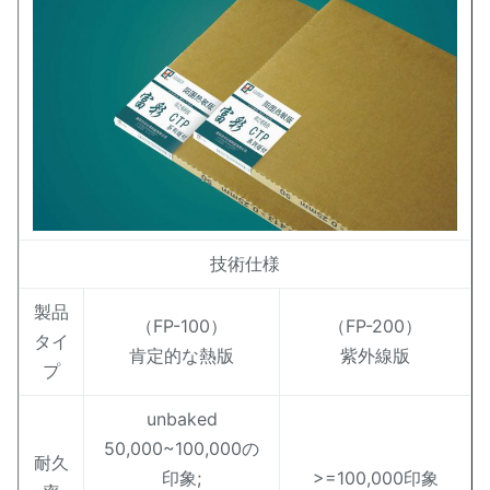
技術仕様
製品
（FP-100）
（FP-200）
タイ
肯定的な熱版
紫外線版
プ
unbaked
50,000~100,000の
耐久
印象;
>=100,000印象