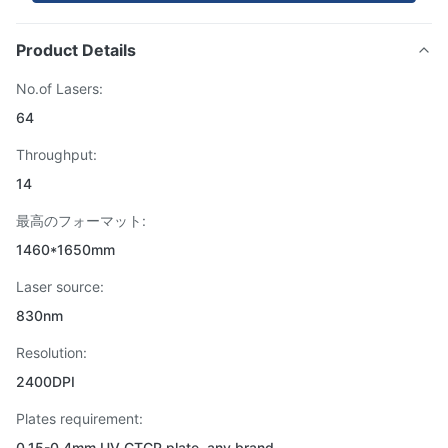
Product Details
No.of Lasers:
64
Throughput:
14
最高のフォーマット:
1460*1650mm
Laser source:
830nm
Resolution:
2400DPI
Plates requirement:
0.15-0.4mm UV CTCP plate, any brand