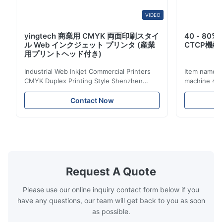
VIDEO
yingtech 商業用 CMYK 両面印刷スタイ
40 - 8
ル Web インクジェット プリンタ (産業
CTCP機
用プリントヘッド付き)
Industrial Web Inkjet Commercial Printers
Item name :
CMYK Duplex Printing Style Shenzhen
machine 4-
Yintech Co.,LTD is a modern high-tech
max format
enterprise specialized in pre-press plate
Yintech ctp
Contact Now
making equipment, integrating design, R&D,
choose us? 
manufacturing and sales services. Our main
advantages,
products are included: Automatic / Semi-
advantages,
Auto thermal or UV plate making machine
1.Autofocus
Large format thermal or UV plate making
we adopted 
machine Very large format (VLF) thermal or
technology.
UV plate making machine Flexo plate
more flexibl
Request A Quote
making machine Monochrome / Dual
more satura
deform or pl
Please use our online inquiry contact form below if you
have any questions, our team will get back to you as soon
as possible.