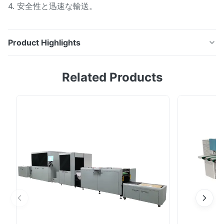
4. 安全性と迅速な輸送。
Product Highlights
サーマル CTP オフセット プレートセッター プリプレス
Related Products
機 2400DPI 解像度 深セン銀科技有限公司は、設計、研
究開発、製造、販売サービスを統合したプリプレス製版装
置に特化した現代的なハイテク企業です。当社の主な製品
には次のものが含まれます。 自動/半自動サーマルまたは
UV製版機 大判熱製版機またはUV製版機 超大型 (VLF) サ
ーマルまたは UV 製版機 フレキソ製版機 モノクロ/デュ
アルカラー/CMYKデジタルインクジェットプリンター
CTP/CTCPプレート yingber 2300-17B サーマル CTP マ
シンの仕様 レーザー数 64 処理量 (1130*800mm) プレ...