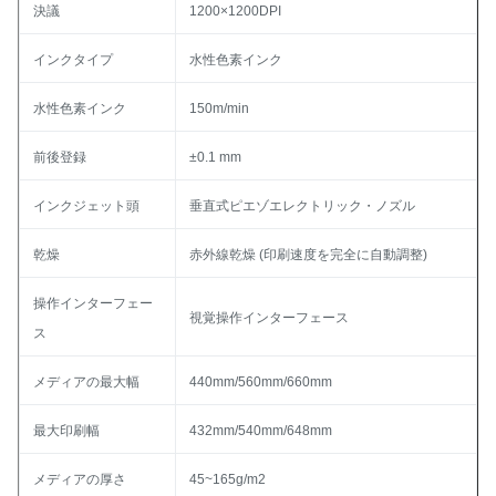
決議
1200×1200DPI
インクタイプ
水性色素インク
水性色素インク
150m/min
前後登録
±0.1 mm
インクジェット頭
垂直式ピエゾエレクトリック・ノズル
乾燥
赤外線乾燥 (印刷速度を完全に自動調整)
操作インターフェー
視覚操作インターフェース
ス
メディアの最大幅
440mm/560mm/660mm
最大印刷幅
432mm/540mm/648mm
メディアの厚さ
45~165g/m2