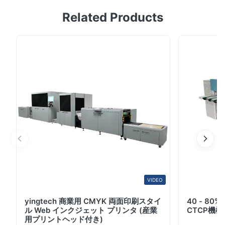
会社プロフィール 2012年に設立されたYintechグループ
Related Products
は,湖南省Xiangtanの印刷機器のプロメーカーです. 私たち
はデジタルインクジェット印刷機,CTP,CTCP,Flexo CTP
マシン,など高品質の製品を幅広い範囲で提供しています.
独立した輸入/輸出権と多数の製品特許により,技術革新と
機器の品質をリードしています."卓越と揺るぎないコミッ
トメントを追求する"という哲学を堅持する印刷業界で大
きな成功を収めてきました 専門的な技術チームで 最高級
の生産を保証し 市場主導のイノベーションに焦点を当て
て 多様な顧客のニーズを満たしています先進的な製造機
器と効率的な品質管理システムを活...
VIDEO
yingtech 商業用 CMYK 両面印刷スタイ
40 - 8
ル Web インクジェット プリンタ (産業
CTCP機
用プリントヘッド付き)