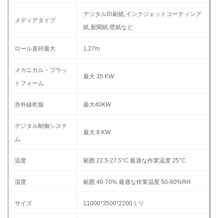
デジタル印刷紙,インクジェットコーティング
メディアタイプ
紙,新聞紙,壁紙など
ロール直径最大
1.27m
メカニカル・プラッ
最大 35 KW
トフォーム
赤外線乾燥
最大40KW
デジタル制御システ
最大 8 KW
ム
温度
範囲 22.5-27.5°C 最適な作業温度 25°C
湿度
範囲 40-70% 最適な作業温度 50-60%RH
サイズ
11000*3500*2200ミリ