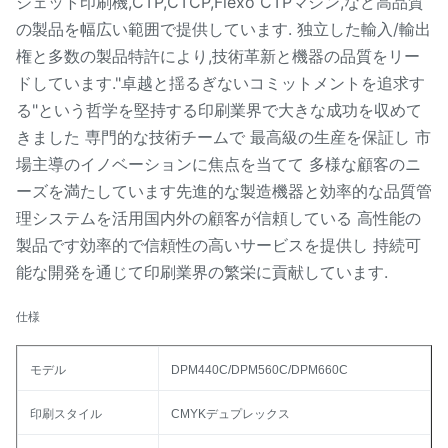
ジェット印刷機,CTP,CTCP,Flexo CTPマシン,など高品質
の製品を幅広い範囲で提供しています. 独立した輸入/輸出
権と多数の製品特許により,技術革新と機器の品質をリー
ドしています."卓越と揺るぎないコミットメントを追求す
る"という哲学を堅持する印刷業界で大きな成功を収めて
きました 専門的な技術チームで 最高級の生産を保証し 市
場主導のイノベーションに焦点を当てて 多様な顧客のニ
ーズを満たしています先進的な製造機器と効率的な品質管
理システムを活用国内外の顧客が信頼している 高性能の
製品です効率的で信頼性の高いサービスを提供し 持続可
能な開発を通じて印刷業界の繁栄に貢献しています.
仕様
モデル
DPM440C/DPM560C/DPM660C
印刷スタイル
CMYKデュプレックス