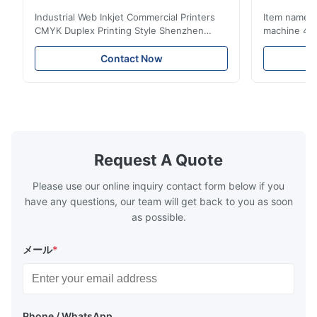
Industrial Web Inkjet Commercial Printers
Item name :
CMYK Duplex Printing Style Shenzhen
machine 4-
Yintech Co.,LTD is a modern high-tech
max format
enterprise specialized in pre-press plate
Yintech ctp
Contact Now
making equipment, integrating design, R&D,
choose us? 
manufacturing and sales services. Our main
advantages,
products are included: Automatic / Semi-
advantages,
Auto thermal or UV plate making machine
1.Autofocus
Large format thermal or UV plate making
we adopted 
machine Very large format (VLF) thermal or
technology.
UV plate making machine Flexo plate
more flexibl
Request A Quote
making machine Monochrome / Dual
more satura
deform or pl
Please use our online inquiry contact form below if you
have any questions, our team will get back to you as soon
as possible.
メール
*
Phone / WhatsApp