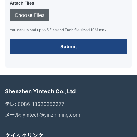
Attach Files
Choose Files
You can upload up to 5 files and Each file sized 10M max.
Submit
Shenzhen Yintech Co., Ltd
テレ:
0086-18620352277
メール:
yintech@yinzhiming.com
クイックリンク