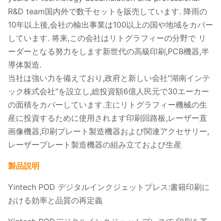
R&D team国内外で数千セットを販売しています. 降雨の
10年以上後,会社の輸出事業は100以上の国や地域をカバー
しています. 将来,この会社はリトグラフィーの分野で リ
ーダーとなる努力をします新世代の高級印刷,PCB機器,半
導体製造.
当社は強い力を備えており,政府と新しい会社"湖南インテ
ック株式会社"を設立し,総投資額6億人民元で30エーカー
の面積をカバーしています.主にリトグラフィー機械の生
産に投資するために使用されます印刷回路板,レーザー直
画像機器,印刷プレート製造機器および関連アクセサリー,
レーザープレート製造機器の組み立ておよび生産
製品説明
Yintech POD デジタルインクジェットプレス:書籍印刷に
おける効率と品質の再定義