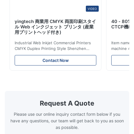
VIDEO
yingtech 商業用 CMYK 両面印刷スタイ
40 - 8
ル Web インクジェット プリンタ (産業
CTCP機
用プリントヘッド付き)
Industrial Web Inkjet Commercial Printers
Item name :
CMYK Duplex Printing Style Shenzhen
machine 4-
Yintech Co.,LTD is a modern high-tech
max format
enterprise specialized in pre-press plate
Yintech ctp
Contact Now
making equipment, integrating design, R&D,
choose us? 
manufacturing and sales services. Our main
advantages,
products are included: Automatic / Semi-
advantages,
Auto thermal or UV plate making machine
1.Autofocus
Large format thermal or UV plate making
we adopted 
machine Very large format (VLF) thermal or
technology.
UV plate making machine Flexo plate
more flexibl
Request A Quote
making machine Monochrome / Dual
more satura
deform or pl
Please use our online inquiry contact form below if you
have any questions, our team will get back to you as soon
as possible.