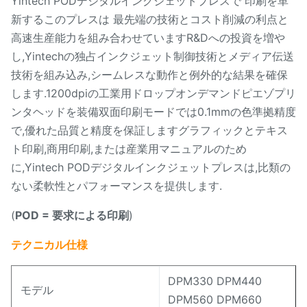
Yintech PODデジタルインクジェットプレスで 印刷を革
新するこのプレスは 最先端の技術とコスト削減の利点と
高速生産能力を組み合わせていますR&Dへの投資を増や
し,Yintechの独占インクジェット制御技術とメディア伝送
技術を組み込み,シームレスな動作と例外的な結果を確保
します.1200dpiの工業用ドロップオンデマンドピエゾプリ
ンタヘッドを装備双面印刷モードでは0.1mmの色準拠精度
で,優れた品質と精度を保証しますグラフィックとテキス
ト印刷,商用印刷,または産業用マニュアルのため
に,Yintech PODデジタルインクジェットプレスは,比類の
ない柔軟性とパフォーマンスを提供します.
(
POD = 要求による印刷
)
テクニカル仕様
DPM330 DPM440
モデル
DPM560 DPM660