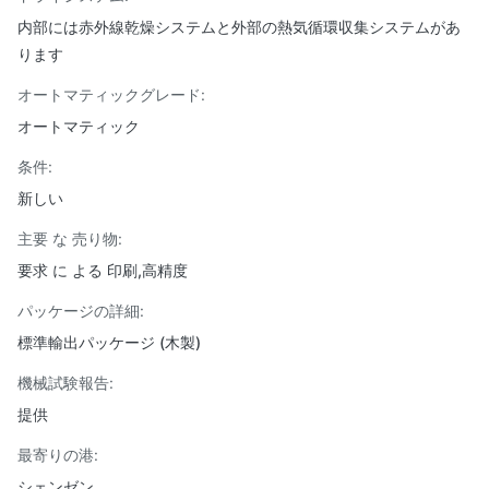
内部には赤外線乾燥システムと外部の熱気循環収集システムがあ
ります
オートマティックグレード:
オートマティック
条件:
新しい
主要 な 売り物:
要求 に よる 印刷,高精度
パッケージの詳細:
標準輸出パッケージ (木製)
機械試験報告:
提供
最寄りの港:
シェンゼン