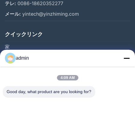
テレ:
0086-18620352277
メール:
yintech@yinzhiming.com
クイックリンク
家
プロダクト
admin
ビデオ
私達について
4:09 AM
工場旅行
Good day, what product are you looking for?
品質管理
私達に連絡しなさい
引用を要求しなさい
ニュース