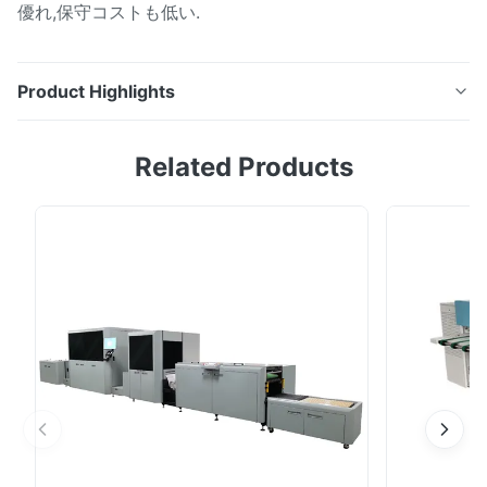
優れ,保守コストも低い.
Product Highlights
会社プロフィール シェンzhen Yintech Co., Ltdは,独立し
Related Products
たR&D,製造とマーケティングを統合する国家高技術企業
です. それはレーザー調節技術で深い技術蓄積を持ってい
ます.画像制御技術とプラットフォーム・モーション制御
技術CTCP,CTP,CTS,CTCP,CTCPなど LDI and
photolithography equipment with independent
intellectual property rights and reached the
international advanced level by using more than ten
years ...