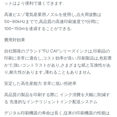
ットはより便利で速くできます.
高速ピエゾ電気産業用ノズルを使用し,点火周波数は
50~80kHzまでで,高品質の高速印刷速度で1分間に
100~150mを達成することができる.
費用対効果
自社開発のブランド"FU CAI"シリーズインクは,印刷品の
印刷に非常に適合し,コスト効率が良い.印刷製品は,色彩豊
かで,強いコントラストがあり,さまざまな紙と互換性があ
り,耐久性があります.,薄れることもありません
安定した高生産能力 非常に低い拒絶率
高品質の製品を印刷する際に インク消費を大幅に削減す
る 先進的なインテリジェントインク配送システム
デジタル印刷機器の寿命は長く,従来の印刷機器の性能は