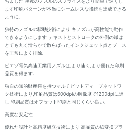
ちました 複数のノズルのスプライスをより簡単で速くし
ます印刷パターンが本当にシームレスな接続を達成できる
ように.
独特のノズルの駆動技術により 各ノズルが高性能で動作
できるようにします テキストとストロークの外側の縁は
とても丸く滑らかで散らばったインクジェット点とブース
を非常によく排除.
ピエゾ電気高速工業用ノズルは,より速く,より優れた印刷
品質を得ます.
独自の知的財産権を持つマルチビットディープネットワー
ク技術により,印刷品質は600dpiの解像度で1200dpiに達
し,印刷品質はオフセット印刷と同じくらい良い.
高度な安定性
優れた設計と高精度組立技術により 高品質の紙変換プラ