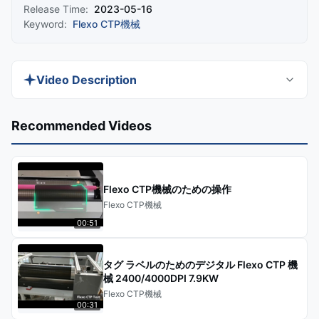
Release Time:
2023-05-16
Keyword:
Flexo CTP機械
Video Description
Discover the Digital Flexo Plate Making Machine
Recommended Videos
Flexographic Photopolymer Plate, a high-
efficiency solution for flexographic printing. This
machine offers advanced technology, precision,
Flexo CTP機械のための操作
and versatility for label, packaging, and carton
Flexo CTP機械
printing. Learn about its specifications, core
00:51
advantages, and applications in this detailed
overview.
タグ ラベルのためのデジタル Flexo CTP 機
械 2400/4000DPI 7.9KW
Flexo CTP機械
00:31