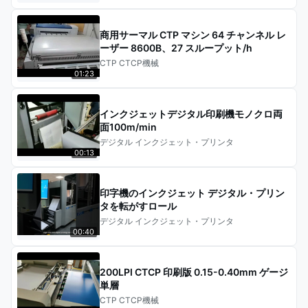
商用サーマル CTP マシン 64 チャンネル レ
ーザー 8600B、27 スループット/h
CTP CTCP機械
01:23
インクジェットデジタル印刷機モノクロ両
面100m/min
デジタル インクジェット・プリンタ
00:13
印字機のインクジェット デジタル・プリン
タを転がすロール
デジタル インクジェット・プリンタ
00:40
200LPI CTCP 印刷版 0.15-0.40mm ゲージ
単層
CTP CTCP機械