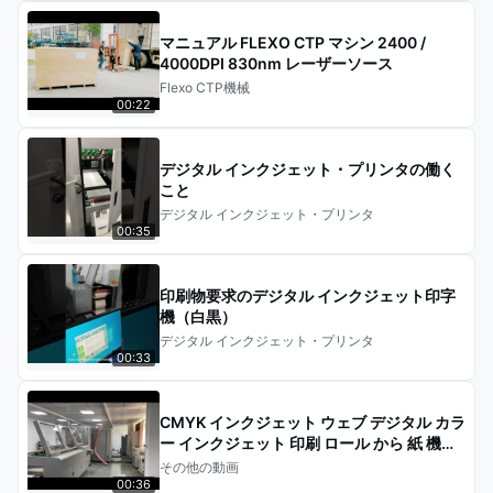
マニュアル FLEXO CTP マシン 2400 /
4000DPI 830nm レーザーソース
Flexo CTP機械
00:22
デジタル インクジェット・プリンタの働く
こと
デジタル インクジェット・プリンタ
00:35
印刷物要求のデジタル インクジェット印字
機（白黒）
デジタル インクジェット・プリンタ
00:33
CMYK インクジェット ウェブ デジタル カラ
ー インクジェット 印刷 ロール から 紙 機械
プレス 印刷 デジタル プリンター
その他の動画
00:36