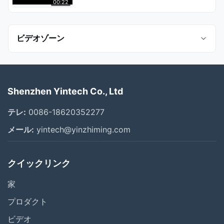
00:22
ビデオゾーン
All Videos
Shenzhen Yintech Co., Ltd
デジタル インクジェット・プリンタ
テレ:
0086-18620352277
会社の紹介
メール:
yintech@yinzhiming.com
Flexo CTP機械
クイックリンク
CTP CTCP機械
家
CTP印刷機
プロダクト
UV CTP装置
ビデオ