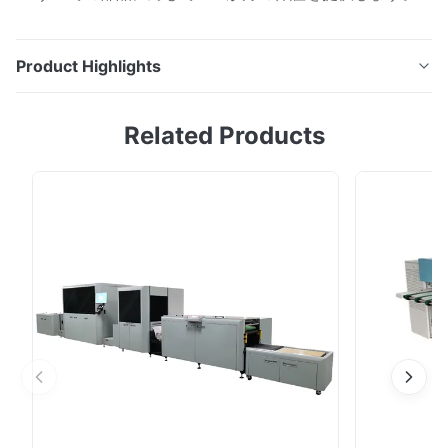
Product Highlights
深セン銀科技有限公司は、設計、研究開発、製造、販売サ
Related Products
ービスを統合したプリプレス製版装置に特化した現代的な
ハイテク企業です。当社の主な製品には次のものが含まれ
ます。 自動/半自動サーマルまたはUV製版機 大判熱製版
機またはUV製版機 超大型 (VLF) サーマルまたは UV 製版
機 フレキソ製版機 モノクロ/デュアルカラー/CMYKデジ
タルインクジェットプリンター CTP/CTCPプレート フレ
キソCTPマシン HDI800の仕様 レーザーの数 32 スルー
プット 2.5平方メートル/時間 最大プレートサイズ
800mm×635mm ミニプレートサイズ 100mm*130mm
レーザー光源 ...