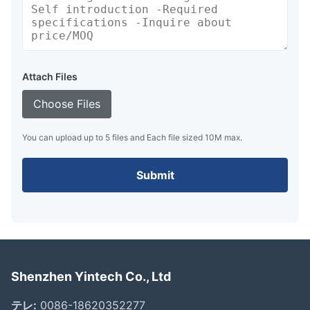
Attach Files
Choose Files
You can upload up to 5 files and Each file sized 10M max.
Submit
Shenzhen Yintech Co., Ltd
テレ:
0086-18620352277