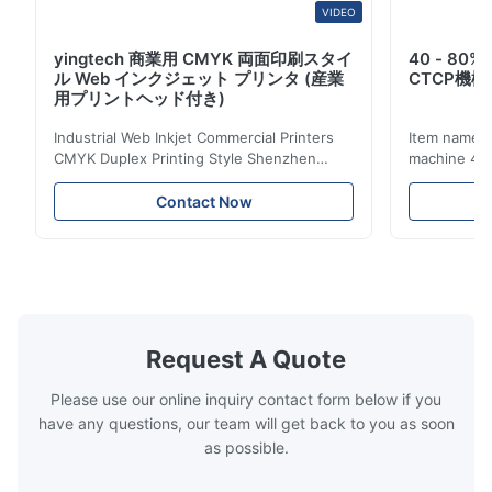
VIDEO
yingtech 商業用 CMYK 両面印刷スタイ
40 - 8
ル Web インクジェット プリンタ (産業
CTCP機
用プリントヘッド付き)
Industrial Web Inkjet Commercial Printers
Item name :
CMYK Duplex Printing Style Shenzhen
machine 4-
Yintech Co.,LTD is a modern high-tech
max format
enterprise specialized in pre-press plate
Yintech ctp
Contact Now
making equipment, integrating design, R&D,
choose us? 
manufacturing and sales services. Our main
advantages,
products are included: Automatic / Semi-
advantages,
Auto thermal or UV plate making machine
1.Autofocus
Large format thermal or UV plate making
we adopted 
machine Very large format (VLF) thermal or
technology.
UV plate making machine Flexo plate
more flexibl
Request A Quote
making machine Monochrome / Dual
more satura
deform or pl
Please use our online inquiry contact form below if you
have any questions, our team will get back to you as soon
as possible.